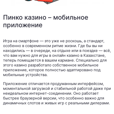
Пинко казино – мобильное
приложение
Игра на смартфоне — это уже не роскошь, а стандарт,
особенно в современном ритме жизни. Где бы вы ни
находились — в очереди, на отдыхе или в поездке — всё,
что вам нужно для игры в онлайн казино в Казахстане,
теперь помещается в вашем кармане. Специально для
этого казино разработало собственное мобильное
приложение, которое полностью адаптировано под
мобильные устройства.
Приложение отличается продуманным интерфейсом,
моментальной загрузкой и стабильной работой даже при
неидеальном интернет-соединении. Оно работает
быстрее браузерной версии, что особенно важно для
динамичных слотов и живых игр с реальными дилерами.