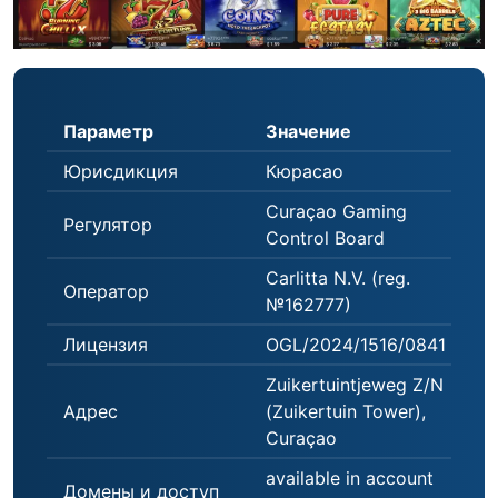
Параметр
Значение
Юрисдикция
Кюрасао
Curaçao Gaming
Регулятор
Control Board
Carlitta N.V. (reg.
Оператор
№162777)
Лицензия
OGL/2024/1516/0841
Zuikertuintjeweg Z/N
Адрес
(Zuikertuin Tower),
Curaçao
available in account
Домены и доступ