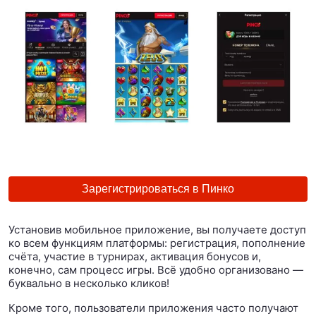
Зарегистрироваться в Пинко
Установив мобильное приложение, вы получаете доступ
ко всем функциям платформы: регистрация, пополнение
счёта, участие в турнирах, активация бонусов и,
конечно, сам процесс игры. Всё удобно организовано —
буквально в несколько кликов!
Кроме того, пользователи приложения часто получают