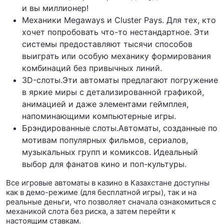
и вы миллионер!
Механики Megaways и Cluster Pays. Для тех, кто
хочет попробовать что-то нестандартное. Эти
системы предоставляют тысячи способов
выиграть или особую механику формирования
комбинаций без привычных линий.
3D-слоты.Эти автоматы предлагают погружение
в яркие миры с детализированной графикой,
анимацией и даже элементами геймплея,
напоминающими компьютерные игры.
Брэндированные слоты.Автоматы, созданные по
мотивам популярных фильмов, сериалов,
музыкальных групп и комиксов. Идеальный
выбор для фанатов кино и поп-культуры.
Все игровые автоматы в казино в Казахстане доступны
как в демо-режиме (для бесплатной игры), так и на
реальные деньги, что позволяет сначала ознакомиться с
механикой слота без риска, а затем перейти к
настоящим ставкам.