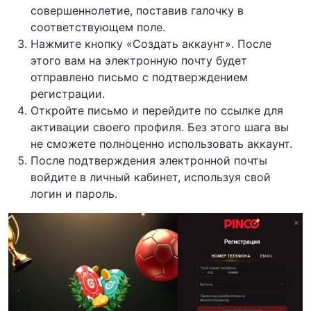
совершеннолетие, поставив галочку в
соответствующем поле.
Нажмите кнопку «Создать аккаунт». После
этого вам на электронную почту будет
отправлено письмо с подтверждением
регистрации.
Откройте письмо и перейдите по ссылке для
активации своего профиля. Без этого шага вы
не сможете полноценно использовать аккаунт.
После подтверждения электронной почты
войдите в личный кабинет, используя свой
логин и пароль.