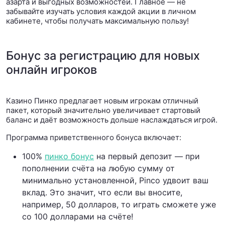
азарта и выгодных возможностей. Главное — не
забывайте изучать условия каждой акции в личном
кабинете, чтобы получать максимальную пользу!
Бонус за регистрацию для новых
онлайн игроков
Казино Пинко предлагает новым игрокам отличный
пакет, который значительно увеличивает стартовый
баланс и даёт возможность дольше наслаждаться игрой.
Программа приветственного бонуса включает:
100%
пинко бонус
на первый депозит — при
пополнении счёта на любую сумму от
минимально установленной, Pinco удвоит ваш
вклад. Это значит, что если вы вносите,
например, 50 долларов, то играть сможете уже
со 100 долларами на счёте!