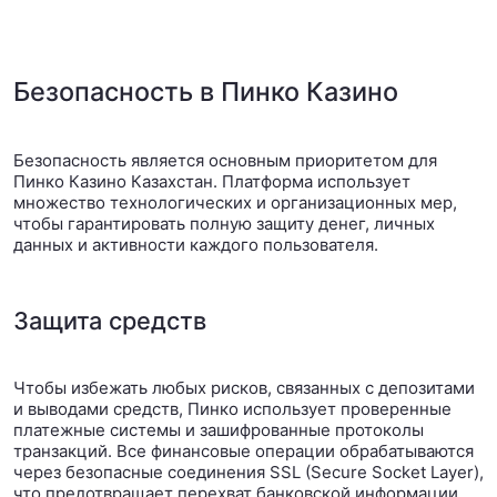
Безопасность в Пинко Казино
Безопасность является основным приоритетом для
Пинко Казино Казахстан. Платформа использует
множество технологических и организационных мер,
чтобы гарантировать полную защиту денег, личных
данных и активности каждого пользователя.
Защита средств
Чтобы избежать любых рисков, связанных с депозитами
и выводами средств, Пинко использует проверенные
платежные системы и зашифрованные протоколы
транзакций. Все финансовые операции обрабатываются
через безопасные соединения SSL (Secure Socket Layer),
что предотвращает перехват банковской информации