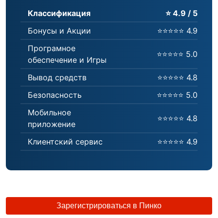
Классификация
⭐ 4.9 / 5
Бонусы и Акции
⭐⭐⭐⭐⭐ 4.9
Програмное
⭐⭐⭐⭐⭐ 5.0
обеспечение и Игры
Вывод средств
⭐⭐⭐⭐⭐ 4.8
Безопасность
⭐⭐⭐⭐⭐ 5.0
Мобильное
⭐⭐⭐⭐⭐ 4.8
приложение
Клиентский сервис
⭐⭐⭐⭐⭐ 4.9
Зарегистрироваться в Пинко