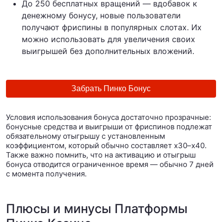
До 250 бесплатных вращений — вдобавок к
денежному бонусу, новые пользователи
получают фриспины в популярных слотах. Их
можно использовать для увеличения своих
выигрышей без дополнительных вложений.
Забрать Пинко Бонус
Условия использования бонуса достаточно прозрачные:
бонусные средства и выигрыши от фриспинов подлежат
обязательному отыгрышу с установленным
коэффициентом, который обычно составляет x30–x40.
Также важно помнить, что на активацию и отыгрыш
бонуса отводится ограниченное время — обычно 7 дней
с момента получения.
Плюсы и минусы Платформы