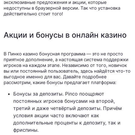
эксклюзивные предложения и акции, которые
недоступны в браузерной версии. Так что установка
действительно стоит того!
Акции и бонусы в онлайн казино
В Пинко казино бонусная программа — это не просто
приятное дополнение, а настоящая система поддержки
игроков на каждом этапе. Независимо от того, новичок
вы или постоянный пользователь, здесь найдётся что-то
выгодное именно для вас. Давайте подробнее
рассмотрим, какие бонусы предлагает платформа:
Бонусы за депозиты. Pinco поощряют
постоянных игроков бонусами на второй,
третий и даже четвёртый депозиты. Причём
условия акции часто включают как
дополнительные проценты к депозиту, так и
фриспины.