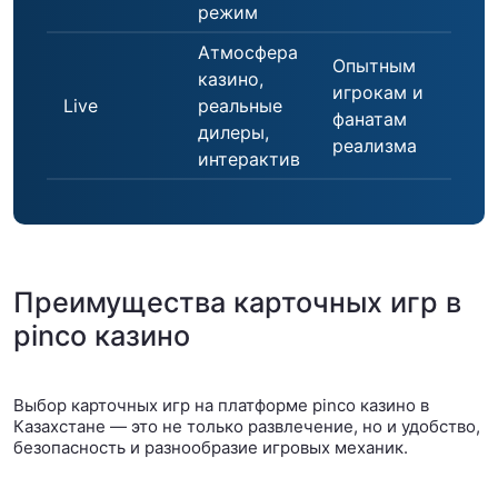
режим
Атмосфера
Опытным
казино,
игрокам и
Live
реальные
фанатам
дилеры,
реализма
интерактив
Преимущества карточных игр в
pinco казино
Выбор карточных игр на платформе pinco казино в
Казахстане — это не только развлечение, но и удобство,
безопасность и разнообразие игровых механик.