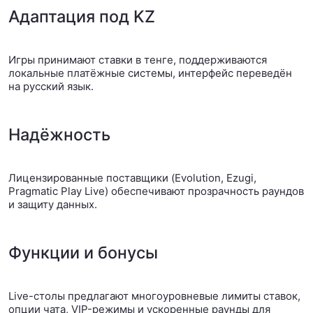
Адаптация под KZ
Игры принимают ставки в тенге, поддерживаются
локальные платёжные системы, интерфейс переведён
на русский язык.
Надёжность
Лицензированные поставщики (Evolution, Ezugi,
Pragmatic Play Live) обеспечивают прозрачность раундов
и защиту данных.
Функции и бонусы
Live-столы предлагают многоуровневые лимиты ставок,
опции чата, VIP-режимы и ускоренные раунды для