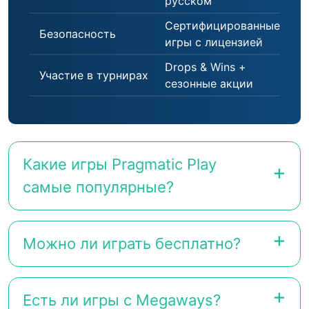
русском
Сертифицированные
Безопасность
игры с лицензией
Drops & Wins +
Участие в турнирах
сезонные акции
Какие игры Pragmatic Play
самые популярные?
Можно ли играть бесплатно?
Есть ли игры с Megaways?