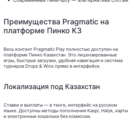
Современные гейм-шоу — альтернатива слотам
Преимущества Pragmatic на
платформе Пинко КЗ
Весь контент Pragmatic Play полностью доступен на
платформе Пинко Казахстан. Это лицензированные
игры, быстрые загрузки, удобная навигация и система
турниров Drops & Wins прямо в интерфейсе.
Локализация под Казахстан
Ставки и выплаты — в тенге, интерфейс на русском
языке. Доступны методы пополнения Kaspi, Halyk, карты
и электронные кошельки без комиссии.