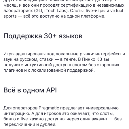
месяц, и все они проходят сертификацию в независимых
лабораториях (GLI, iTech Labs). Слоты, live-игры и virtual
sports — всё это доступно на одной платформе.
Поддержка 30+ языков
Игры адаптированы под локальные рынки: интерфейсы и
звук на русском, ставки — в тенге. В Пинко КЗ вы
получите интуитивный доступ к слотам без сторонних
плагинов и с локализованной поддержкой.
Всё в одном API
Для операторов Pragmatic предлагает универсальную
интеграцию. А для игроков это означает, что слоты,
бинго и live‑казино доступны через один аккаунт — без
переключений и дублей.