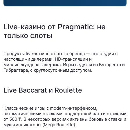
Live‑казино от Pragmatic: не
только слоты
Продукты live-казино от этого бренда — это студии с
настоящими дилерами, HD‑трансляции и
миллисекундная задержка. Игры ведутся из Бухареста и
Гибралтара, с круглосуточным доступом.
Live Baccarat и Roulette
Классические игры с modern‑интерфейсом,
автоматическими ставками, поддержкой чата и ставками
от 500 ₸. В некоторых версиях активны боковые ставки и
мультипликаторы (Mega Roulette).