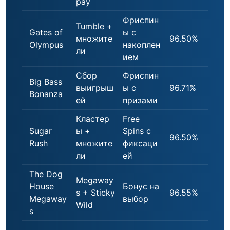
pay
Фриспин
Tumble +
Gates of
ы с
множите
96.50%
Olympus
накоплен
ли
ием
Сбор
Фриспин
Big Bass
выигрыш
ы с
96.71%
Bonanza
ей
призами
Кластер
Free
Sugar
ы +
Spins с
96.50%
Rush
множите
фиксаци
ли
ей
The Dog
Megaway
House
Бонус на
s + Sticky
96.55%
Megaway
выбор
Wild
s