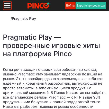
Войти
Зарегистрироваться
Main
/
Pragmatic Play
Pragmatic Play —
проверенные игровые хиты
на платформе Pinco
Когда речь заходит о самых востребованных слотах,
именно Pragmatic Play занимает лидерские позиции на
рынке. Этот провайдер давно зарекомендовал себя как
надёжный и креативный разработчик, выпускающий не
просто автоматы, а запоминающиеся продукты с
оригинальной механикой. В Пинко Казахстан вы найдёте
все флагманские релизы Pragmatic — с RTP выше 96%,
продуманными бонусами и полной поддержкой тенге.
Ниже мы разберём главные игровые особенности