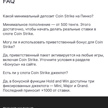
FAQ
Какой минимальный депозит Coin Strike на Пинко?
Минимальное пополнение — от 500 тенге. Этого
достаточно, чтобы начать делать реальные ставки в
слоте Coin Strike.
Могу ли я использовать приветственный бонус для Coin
Strike?
Да, приветственный пакет активируется на любые игры,
включая Coin Strike. Уточните условия в разделе
«Бонусы» на сайте.
Есть ли у слота Coin Strike джекпот?
Да, в бонусной функции Hold and Win доступны три
фиксированных джекпота — Mini, Major и Grand.
Последний приносит ×1000 от ставки.