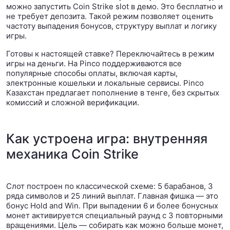
можно запустить Coin Strike slot в демо. Это бесплатно и
не требует депозита. Такой режим позволяет оценить
частоту выпадения бонусов, структуру выплат и логику
игры.
Готовы к настоящей ставке? Переключайтесь в режим
игры на деньги. На Pinco поддерживаются все
популярные способы оплаты, включая карты,
электронные кошельки и локальные сервисы. Pinco
Казахстан предлагает пополнение в тенге, без скрытых
комиссий и сложной верификации.
Как устроена игра: внутренняя
механика Coin Strike
Слот построен по классической схеме: 5 барабанов, 3
ряда символов и 25 линий выплат. Главная фишка — это
бонус Hold and Win. При выпадении 6 и более бонусных
монет активируется специальный раунд с 3 повторными
вращениями. Цель — собирать как можно больше монет,