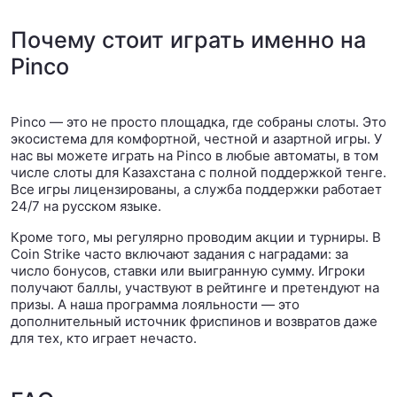
Почему стоит играть именно на
Pinco
Pinco — это не просто площадка, где собраны слоты. Это
экосистема для комфортной, честной и азартной игры. У
нас вы можете играть на Pinco в любые автоматы, в том
числе слоты для Казахстана с полной поддержкой тенге.
Все игры лицензированы, а служба поддержки работает
24/7 на русском языке.
Кроме того, мы регулярно проводим акции и турниры. В
Coin Strike часто включают задания с наградами: за
число бонусов, ставки или выигранную сумму. Игроки
получают баллы, участвуют в рейтинге и претендуют на
призы. А наша программа лояльности — это
дополнительный источник фриспинов и возвратов даже
для тех, кто играет нечасто.