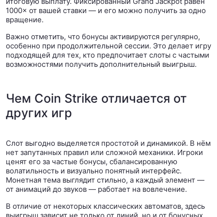
итоговую выплату. Фиксированный Grand Jackpot равен
1000× от вашей ставки — и его можно получить за одно
вращение.
Важно отметить, что бонусы активируются регулярно,
особенно при продолжительной сессии. Это делает игру
подходящей для тех, кто предпочитает слоты с частыми
возможностями получить дополнительный выигрыш.
Чем Coin Strike отличается от
других игр
Слот выгодно выделяется простотой и динамикой. В нём
нет запутанных правил или сложной механики. Игроки
ценят его за частые бонусы, сбалансированную
волатильность и визуально понятный интерфейс.
Монетная тема выглядит стильно, а каждый элемент —
от анимаций до звуков — работает на вовлечение.
В отличие от некоторых классических автоматов, здесь
выигрыш зависит не только от линий, но и от бонусных