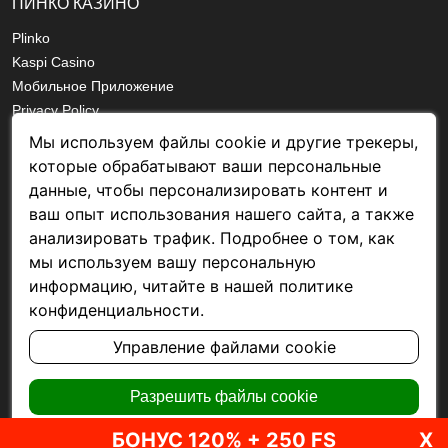
ПИНКО КАЗИНО
Plinko
Kaspi Casino
Мобильное Приложение
Privacy Policy
Мы используем файлы cookie и другие трекеры,
которые обрабатывают ваши персональные
Ответственная Игра на Пинко
данные, чтобы персонализировать контент и
Gambling therapy
ваш опыт использования нашего сайта, а также
анализировать трафик. Подробнее о том, как
мы используем вашу персональную
Этот сайт может содержать партнерские ссылки на
информацию, читайте в нашей политике
сторонние веб-сайты, такие как Pinco KZ. Если вы решите
конфиденциальности.
зарегистрироваться или внести депозит через эти ссылки,
мы можем получить комиссию без дополнительных затрат с
Управление файлами cookie
вашей стороны. Наши обзоры основаны на независимых
исследованиях и личном мнении. Мы не гарантируем
выигрыш и призываем к ответственной игре.
Разрешить файлы cookie
© Copyright 2026 basilisksanfernando.com
БОНУС 120% + 250 FS
X