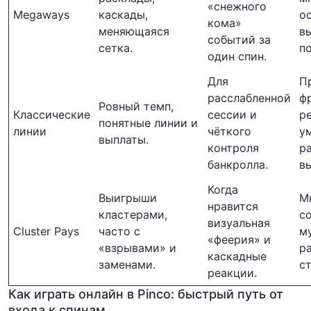
«снежного
Megaways
каскады,
о
кома»
меняющаяся
в
событий за
сетка.
п
один спин.
Для
П
расслабленной
ф
Ровный темп,
Классические
сессии и
р
понятные линии и
линии
чёткого
у
выплаты.
контроля
р
банкролла.
в
Когда
Выигрыши
М
нравится
кластерами,
с
визуальная
Cluster Pays
часто с
м
«феерия» и
«взрывами» и
р
каскадные
заменами.
с
реакции.
Как играть онлайн в Pinco: быстрый путь от
входа к спинам