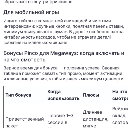
сбрасывается внутри фриспинов.
Для мобильной игры
Ищите тайтлы с компактной анимацией и чистыми
интерфейсами: крупные кнопки, понятная панель ставки,
минимум «визуального шума». В дороге особенно важна
читабельность каскадов, чтобы не втрачати деталі
события на маленьком экране.
Бонусы Pinco для Megaways: когда включать и
на что смотреть
Верное время для бонуса — половина успеха. Сводная
таблица поможет связать тип промо, момент активации
и ключевые условия, чтобы извлечь максимум ценности.
Когда
На что
Тип бонуса
Плюсы
использовать
смотр
Вейдж
Длиннее
Первые 1–3
вклад
Приветственный
дистанция,
сессии в
слотов
пакет
мягче