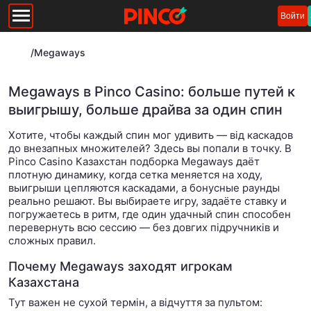
Войти
Main
/
Megaways
Megaways в Pinco Casino: больше путей к
выигрышу, больше драйва за один спин
Хотите, чтобы каждый спин мог удивить — від каскадов
до внезапных множителей? Здесь вы попали в точку. В
Pinco Casino Казахстан подборка Megaways даёт
плотную динамику, когда сетка меняется на ходу,
выигрыши цепляются каскадами, а бонусные раунды
реально решают. Вы выбираете игру, задаёте ставку и
погружаетесь в ритм, где один удачный спин способен
перевернуть всю сессию — без довгих підручників и
сложных правил.
Почему Megaways заходят игрокам
Казахстана
Тут важен не сухой термін, а відчуття за пультом: