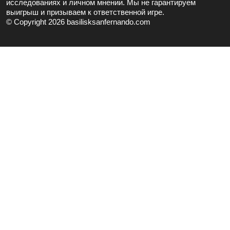
исследованиях и личном мнении. Мы не гарантируем
выигрыш и призываем к ответственной игре.
© Copyright 2026 basilisksanfernando.com