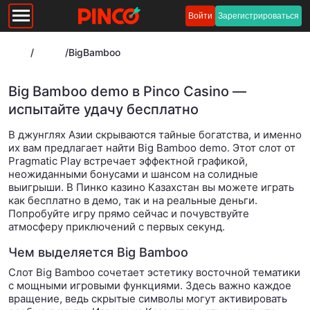
Войти
Зарегистрироваться
Main
/
Слоты
/
BigBamboo
Big Bamboo demo в Pinco Casino —
испытайте удачу бесплатно
В джунглях Азии скрываются тайные богатства, и именно
их вам предлагает найти Big Bamboo demo. Этот слот от
Pragmatic Play встречает эффектной графикой,
неожиданными бонусами и шансом на солидные
выигрыши. В Пинко казино Казахстан вы можете играть
как бесплатно в демо, так и на реальные деньги.
Попробуйте игру прямо сейчас и почувствуйте
атмосферу приключений с первых секунд.
Чем выделяется Big Bamboo
Слот Big Bamboo сочетает эстетику восточной тематики
с мощными игровыми функциями. Здесь важно каждое
вращение, ведь скрытые символы могут активировать