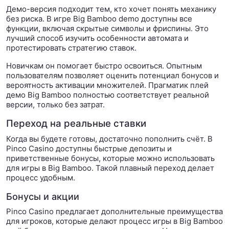
Демо-версия подходит тем, кто хочет понять механику
без риска. В игре Big Bamboo demo доступны все
функции, включая скрытые символы и фриспины. Это
лучший способ изучить особенности автомата и
протестировать стратегию ставок.
Новичкам он помогает быстро освоиться. Опытным
пользователям позволяет оценить потенциал бонусов и
вероятность активации множителей. Прагматик плей
демо Big Bamboo полностью соответствует реальной
версии, только без затрат.
Переход на реальные ставки
Когда вы будете готовы, достаточно пополнить счёт. В
Pinco Casino доступны быстрые депозиты и
приветственные бонусы, которые можно использовать
для игры в Big Bamboo. Такой плавный переход делает
процесс удобным.
Бонусы и акции
Pinco Casino предлагает дополнительные преимущества
для игроков, которые делают процесс игры в Big Bamboo