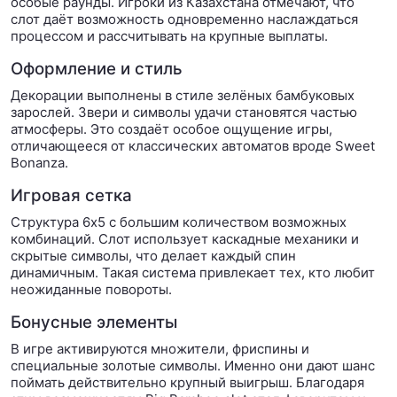
особые раунды. Игроки из Казахстана отмечают, что
слот даёт возможность одновременно наслаждаться
процессом и рассчитывать на крупные выплаты.
Оформление и стиль
Декорации выполнены в стиле зелёных бамбуковых
зарослей. Звери и символы удачи становятся частью
атмосферы. Это создаёт особое ощущение игры,
отличающееся от классических автоматов вроде Sweet
Bonanza.
Игровая сетка
Структура 6х5 с большим количеством возможных
комбинаций. Слот использует каскадные механики и
скрытые символы, что делает каждый спин
динамичным. Такая система привлекает тех, кто любит
неожиданные повороты.
Бонусные элементы
В игре активируются множители, фриспины и
специальные золотые символы. Именно они дают шанс
поймать действительно крупный выигрыш. Благодаря