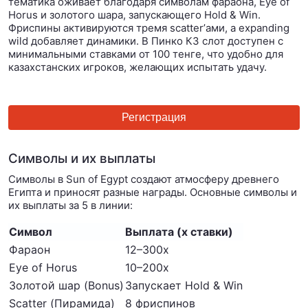
тематика оживает благодаря символам фараона, Eye of
Horus и золотого шара, запускающего Hold & Win.
Фриспины активируются тремя scatter’ами, а expanding
wild добавляет динамики. В Пинко КЗ слот доступен с
минимальными ставками от 100 тенге, что удобно для
казахстанских игроков, желающих испытать удачу.
Регистрация
Символы и их выплаты
Символы в Sun of Egypt создают атмосферу древнего
Египта и приносят разные награды. Основные символы и
их выплаты за 5 в линии:
Символ
Выплата (x ставки)
Фараон
12–300x
Eye of Horus
10–200x
Золотой шар (Bonus)
Запускает Hold & Win
Scatter (Пирамида)
8 фриспинов